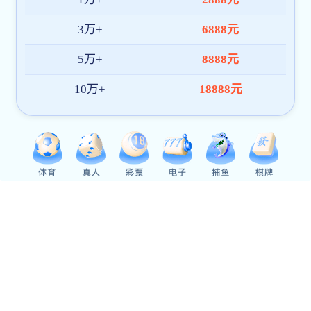
即便如此，斯希里依然通过改变跑位方式，从
纯粹的禁区内肉搏转变为拉边策应，利用自己
高大的身材为边路传中提供二次打击。这种在
进攻体系中的自我调试，显示出他作为现代前
锋的战术素养。他的存在，让突尼斯队的进攻
不至于陷入单打独斗的困境，而是拥有了一个
可靠的中路进攻原点。
结论：支点效果显著，但需要更精准的“传射”
总的来看，斯希里在突尼斯对阵瑞典的比赛
中，其作为后防线上禁区支点的作用是极其明
显的。他成功地将身体优势转化为战术优势，
通过持续的身体对抗和关键的争顶，不仅消耗
了瑞典后卫的精力，更有效破坏了对方防线的
一对一防守结构。他的每一次拼抢，都在为队
友的跑位创造空间，是球队反击战术中最具威
慑力的桥头堡。如果斯希里能在未来进一步提
升自己的射门精度以及门前感觉，他完全有能