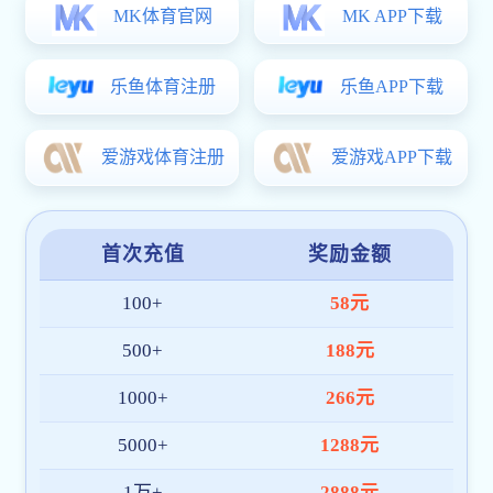
陷入两难选择：是内收协防，还是盯防插上的
边锋？斯希里用他坚实的后背和持续的跑动，
把瑞典队的防线阵型压得扁平。这种战术压迫
力使得瑞典队不敢轻易进行高位逼抢，因为一
旦身后出现空当，斯希里就可以利用身体优势
直接将球送到危险区域。从这一点来看，尽管
他本人尚未成为球队的绝对得分核心，但他的
存在却让瑞典队的防守策略变得畏首畏尾，从
而极大地降低了其他冲入禁区的突尼斯球员所
面临的防守强度。
进攻体系的调试：当“肉搏”遭遇“灵动”
当然，任何战术都有其两面性。斯希里的支点
作用虽然明显，但也存在一定的局限性。面对
瑞典队灵活且富有弹性的防线，斯希里的纯身
体对抗在比赛后段可能会出现效率下降的问
题。瑞典队在下半场调整了防守策略，开始使
用更灵活的协防战术来限制他的接球路线。但