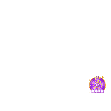
久保建英面对荷兰防线中场串联能否稳定
在世界杯的聚光灯下，每一名球员的命运都如同一
部悬疑剧，而日本队天...
2026-07-12
J组奥地利阿根廷小组赛低位防守能否守