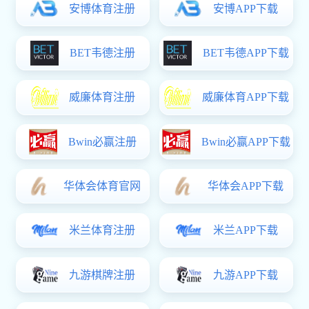
虽然斯希里可能没有直接贡献进球或助攻，但
他的支点作用所带来的数据是惊人的。根据现
场统计，他在本场比赛中的成功对抗次数和空
中争顶成功率均位列球队前茅。更重要的是，
他完成的多次关键性摆渡，直接为队友创造了
射门机会。例如，上半场第30分钟，斯希里禁
区内背身扛住瑞典中卫，随后一记杂耍般的脚
后跟传球，险些让后插上的队友形成了单刀之
势。这种看似在“肉搏战”中消耗自己的打法，
实际上是在用身体为球队铺设进攻的轨道。瑞
典队的后防线不得不分出两到三名球员对他进
行包夹，这在无形中为突尼斯其他的攻击手释
放了更多的空间。
战术价值：是“撞城锤”也是“引诱器”
深入剖析突尼斯的战术体系，我们可以看到斯
希里被赋予的职责远非单纯的终结者。他更像
是一个战术引诱器。当瑞典队的中后卫被斯希
里牢牢钉在禁区中央时，瑞典队的边后卫就会