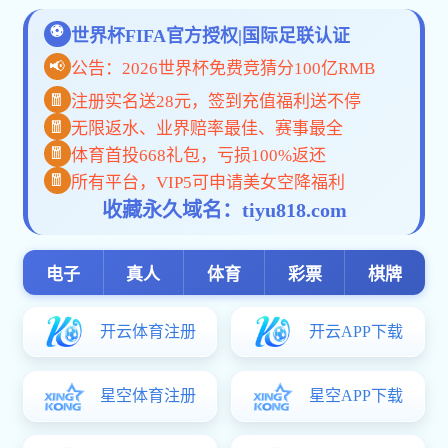
观感所呈现的那般具有决定性。
支点作用：不仅是争顶，更是战术的“锚点”
首先，我们必须明确“禁区支点”在现代足球中
的内涵。它绝不仅仅意味着头球摆渡得分。一
个高效的支点，需要具备背身拿球能力、为队
友创造第二落点、吸引防守注意力以及在高强
度对抗下稳定球权的能力。斯希里在对阵瑞典
的比赛中，完美地诠释了这一角色。当突尼斯
队后场发动长传或由边路起球时，斯希里总能
凭借其出色的身体素质和卡位意识，在瑞典身
材高大的后卫群中抢到一个身位。他的每一次
成功争顶，都像一颗石子投入平静的湖面，瞬
间搅乱了瑞典队精心布置的防守阵型。这种“以
点带面”的牵制力，让突尼斯队的快攻和后排插
上变得更具威胁。
数据背后：高频对抗下的“隐形助攻”