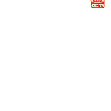
塞内加尔尼古拉斯杰克逊迎战伊拉克禁区
在足球世界里，有些前锋像猎豹般潜伏在灌木丛
中，等待猎物踏进陷阱；而...
2026-07-12
问答专区
【世界杯app最新版下载】伊纳基威廉姆斯面对