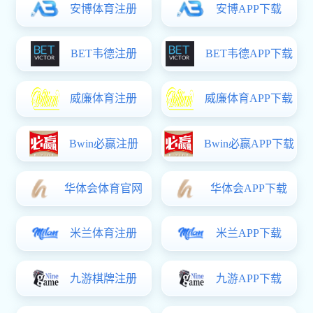
对手，如克罗地亚或摩洛哥，可不会给予如此
宽裕的二次调整时间。
深入分析特罗萨德的比赛风格，我们不难发
现，他是一名极度依赖瞬间爆发力和跑位直觉
的球员。在俱乐部层面，他往往能在极小的空
间内完成致命一击。然而，国际大赛的节奏与
英超联赛截然不同。当面对纪律严明、协防快
速的欧洲顶级后防线时，特罗萨德惯用的“先停
后射”模式极易沦为防守的猎物。这次对阵新西
兰的破门，实际上掩盖了一个潜在危机：他在
接球瞬间的身体重心调整略显笨拙，如果对手
在肋部安排一名速度更快、防守预判更精准的
边翼卫，这次进攻很可能演变为一次快速反击
的起点。而这种“被放大”的威胁，正是比利时
教练组需要在战术板前反复推敲的。我们不能
因为一粒进球就盲目乐观，认为特罗萨德的状
态已调整至巅峰。恰恰相反，这粒进球应该成
为风险提示的契机，促使他审视自己的出球速