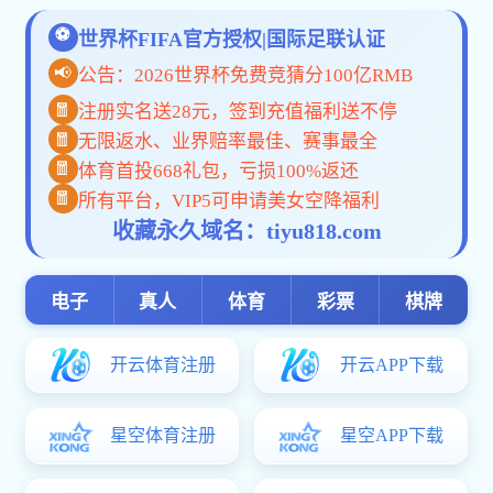
入点，深度剖析特罗萨德这次进攻选择的利
弊，并发出预警信号，探讨在世界杯的残酷逻
辑下，如何避免被表象的威胁所欺骗。
特罗萨德在新西兰禁区内的那次跑位与接应，
堪称教科书级别的插入。对方防线的一瞬间松
动，为他创造了在点球点附近起脚的空间。从
数据统计和视觉冲击力来看，这确实是一个绝
佳机会，足以让任何球员为之兴奋。然而，如
果我们以显微镜审视这次进攻的整个过程，便
会发现一个令人不安的细节：特罗萨德在接球
前，曾稍作停顿观察门将站位，这一瞬间的犹
豫让他错过了第一时间射门的窗口。幸运的
是，对方后卫的阻挡恰好为他赢得了调整时
间，最终皮球应声入网。这种“幸运”在高压的
强强对话中，往往是可遇而不可求的。这就是
为何我们需要重新审视这次破门机会的本质：
它可能是一枚信号弹，暴露出特罗萨德在面对
压缩空间时的决策节奏问题。世界杯赛场上的