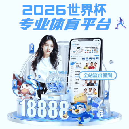
世界杯app最新版下载
· 认证服务
技术 · 服...
迭代周期缩短...
风控识别准确...
体育资讯
足球分析
肌肉拉伤
体育资讯资讯 #14774
在世界杯的舞台上，每一次射门都承载着国家
荣誉与个人梦想的重量。当比利时国家队的锋
线尖刀莱安德罗·特罗萨德在最近一场对阵新西
兰的热身赛中觅得破门良机时，球迷的欢呼与
教练的沉思几乎同时到达。这一瞬间，不仅是
一次技术与运气的碰撞，更引发了一个深刻的
战术哲学问题：在对阵强敌的关键战役前，一
次看似理所应当的破门机会，其背后是否潜藏
着被放大甚至被误读的风险？本文将以此为切