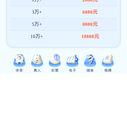
有所下降。特罗萨德作为新生力量的代表，他
的表现将直接影响球队的上限。这次对阵新西
兰的破门机会，就像是一面双面镜：正面看，
是自信心的提升；反面看，则是压力与责任的
加重。如果他无法在世界赛场的关键时刻，剥
离这个进球带来的“虚高”评价，重新回归到最
简洁、最有效的踢球模式——即接到球后立即
决策，而不是停顿观察——那么这次破门机会
最终会成为媒体口中的“水货”标签。风险提示
的意义正在于此：它要求我们从看似完美的瞬
间中，洞悉那些被球迷和摄像镜头忽略的微小
瑕疵。
总之，特罗萨德的这粒进球，既是天赋的闪
光，也是战术盲区的警示。在世界杯这场残酷
的博弈中，任何被放大的预期都可能伴随着对
应的风险。比利时队能否走得更远，不仅取决
于德布劳内的妙传和库尔图瓦的扑救，更取决
于特罗萨德这样潜力无限的攻击手，能否在危