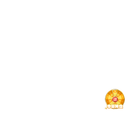
久保建英面对荷兰防线中场串联能否稳定
在世界杯的聚光灯下，每一名球员的命运都如同一
部悬疑剧，而日本队天...
2026-07-12
J组奥地利阿根廷小组赛低位防守能否守